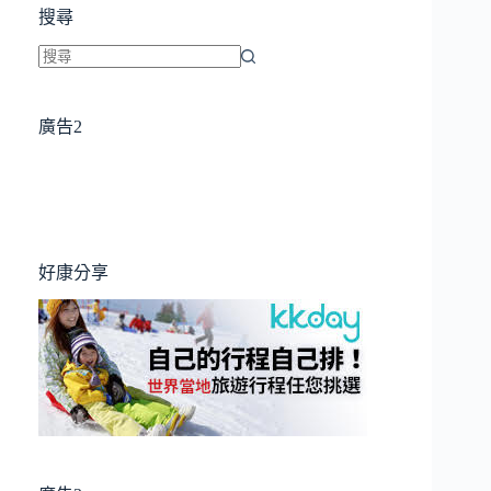
搜尋
找
不
廣告2
到
符
合
條
件
的
好康分享
結
果