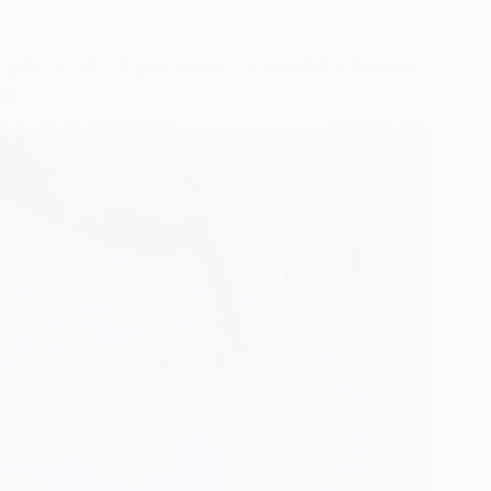
[台中]2011夏日黃金雨-阿勃勒，初訪台中旱溪東路阿勃
勒