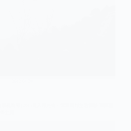
2012/01/28
[嘉義新港] 2011走入時光機，懷舊農村生活體驗-頂菜園
鄉土館