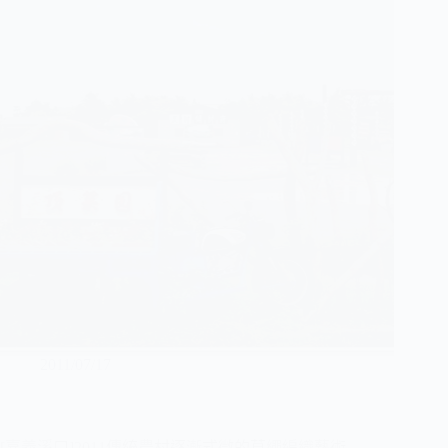
2011/07/17
[嘉義溪口]2011傳統農村逐漸式微的草繩編織藝術