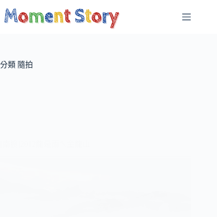
跳
至
主
要
內
容
分類
隨拍
[南投]2012龍是雨ㄟ金龍山