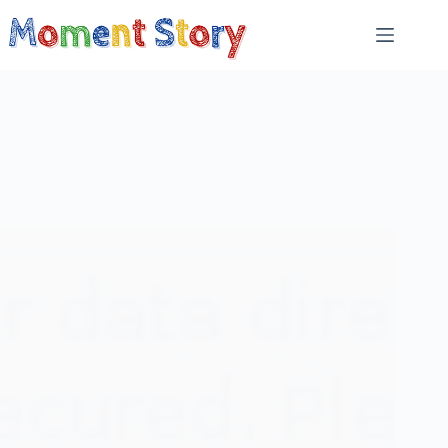
跳
至
主
要
內
容