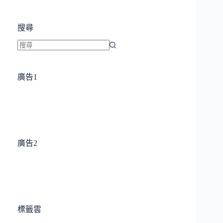
搜尋
找
不
廣告1
到
符
合
條
件
的
廣告2
結
果
標籤雲