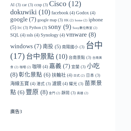
Cisco
(12)
AI
(3)
car
(3)
ccnp
(3)
dokuwiki
(10)
facebook
(4)
Godox
(4)
google
(7)
iphone
google map
(3)
HK
(2)
home
(2)
sony
(9)
(5)
lrc
(3)
Python
(3)
Sony數位教室
(2)
vmware
(8)
SQL
(4)
ssls
(4)
Synology
(4)
台中
windows
(7)
南投
(5)
南陽國小
(3)
(17)
台中景點
(10)
台南景點
(3)
台南美
小吃
嘉義
(7)
咖啡
(4)
宜蘭
(3)
食
(2)
咖哩
(2)
(8)
彰化景點
(6)
扶輪社
(4)
日本
(3)
日式
(2)
苗栗景
海線五寶
(4)
濾鏡
(4)
港式
(3)
耀光
(3)
豐原
(8)
點
(6)
靜岡
(3)
金門
(2)
高雄
(2)
廣告3