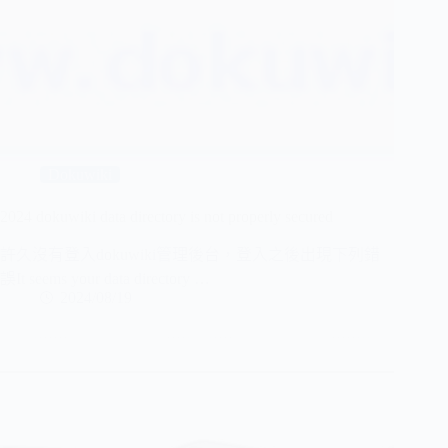
Dokuwiki
2024 dokuwiki data directory is not properly secured
許久沒有登入dokuwiki管理後台，登入之後出現下列錯
誤It seems your data directory …
2024/08/19