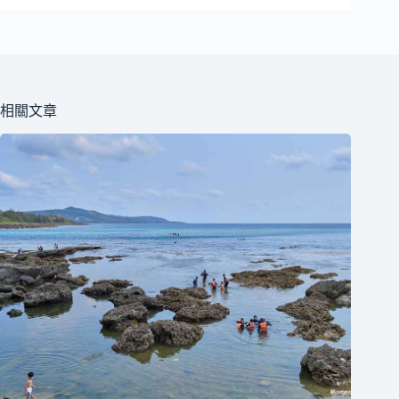
不
到
符
合
條
相關文章
件
的
結
果