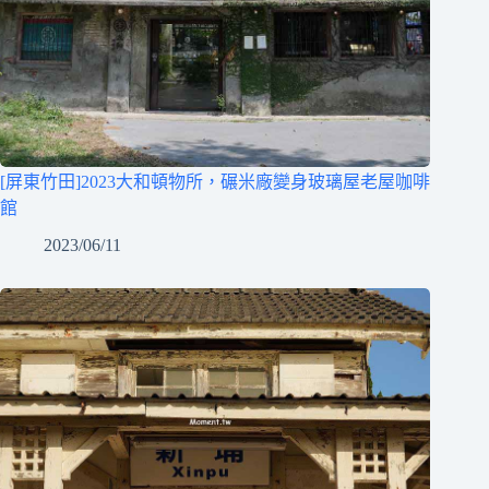
[屏東竹田]2023大和頓物所，碾米廠變身玻璃屋老屋咖啡
館
2023/06/11