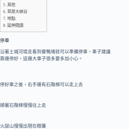
其他
草原大峽谷
地點:
延伸閱讀
停車
沿著土城河堤走看到養鴨場就可以準備停車，車子建議
靠邊停好，這邊大車子很多要多加小心。
停好車之後，右手邊有石階梯可以走上去
順著石階梯慢慢往上走
火燄山慢慢出現在眼簾