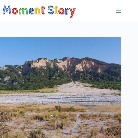
跳
至
主
要
內
容