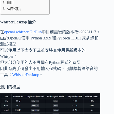
應用
利
延伸閱讀
用
WhisperDesktop
軟
WhisperDesktop 簡介
體，
在
openai whisper GitHub
中目前最後的版本為v20231117。
快
由於OpenAI使用 Python 3.9.9 和PyTorch 1.10.1 來訓練和
速
測試模型
生
可以使用以下命令下載並安裝並使用最新版本的
成
Whisper。
字
但大部分使用的人不具備有Python程式的背景，
幕
因此有高手研發出不用輸入程式碼、可離線轉譯語音的
與
工具：
WhisperDesktop
。
逐
字
適用的模型
稿