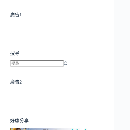
廣告1
搜尋
找
不
廣告2
到
符
合
條
件
的
好康分享
結