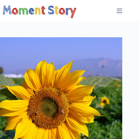
跳
至
主
要
內
容