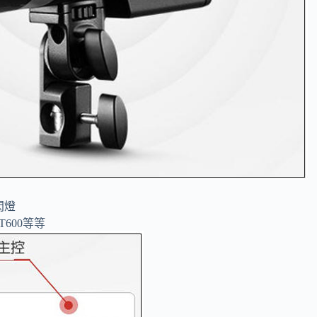
閃燈
/TT600等等