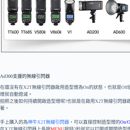
Ad300支援的無線引閃器
在還沒有在X2T無線引閃器啟用造型燈為On的狀態，也就是Of
燈就自動熄滅。
拍照之後如何持續開啟造型燈呢?也就是在啟用X2T無線引閃器
著。
手上購入的為
神牛X2T無線引閃器
，可以直接控制造型燈的
On
/
O
在X2T無線引閃器上長按
MENU
按鈕2秒就可以打開或關閉造型