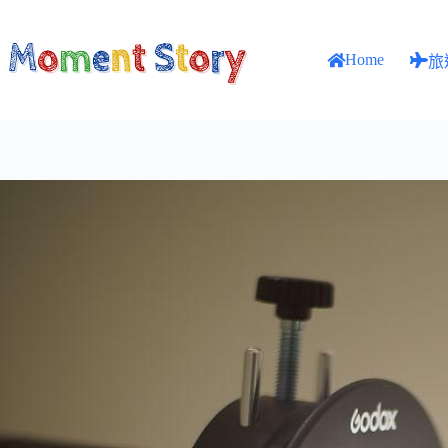
跳
至
Home
主
旅
要
內
容