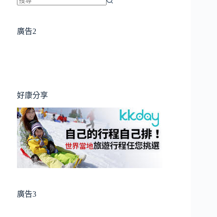
找
不
廣告2
到
符
合
條
件
的
好康分享
結
果
廣告3