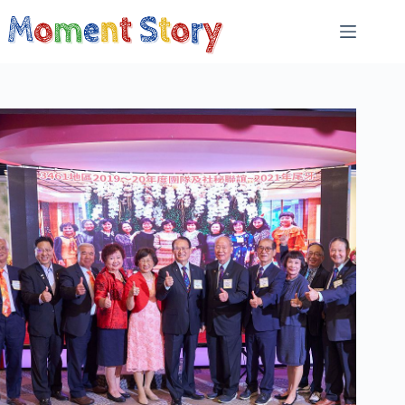
跳
至
主
要
內
容